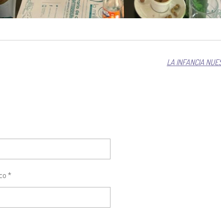
LA INFANCIA NU
co *