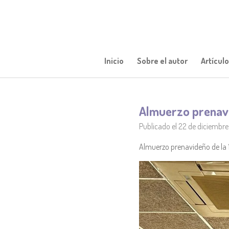
Ir
al
contenido
principal
Inicio
Sobre el autor
Artícul
Almuerzo prenav
Publicado el 22 de diciembre
Almuerzo prenavideño de la 1