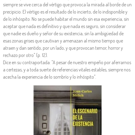
siempre se vive cerca del vértigo que provoca la mirada al borde de un
precipicio. El vértigo es el resultado de lo incierto, de lo indisponible y
de lo inhóspito. No se puede habitar el mundo sin esa experiencia, sin
aceptar que nada es definitivo y que nada es seguro, sin considerar
que nadie es dueño y señor de su existencia, sin la ambigüedad de
esas zonas grises que cautivan y amenazan al mismo tiempo que
atraen y dan sentido, por un lado, y que provocan temor, horror y
rechazo por otro" (p. 12).
Dice en su contraportada: "A pesar de nuestro empeño por aferrarnos
a certezas, y a toda suerte de referencias vitales estables, siempre nos
acecha la experiencia de lo sombrío y lo inhóspito".