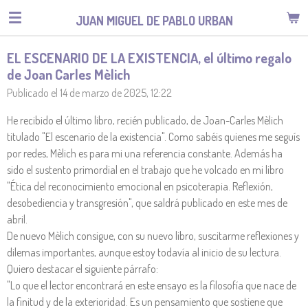
Ir
JUAN MIGUEL DE PABLO URBAN
al
contenido
EL ESCENARIO DE LA EXISTENCIA, el último regalo
principal
de Joan Carles Mèlich
Publicado el 14 de marzo de 2025, 12:22
He recibido el último libro, recién publicado, de Joan-Carles Mèlich
titulado "El escenario de la existencia". Como sabéis quienes me seguís
por redes, Mèlich es para mi una referencia constante. Además ha
sido el sustento primordial en el trabajo que he volcado en mi libro
"Ética del reconocimiento emocional en psicoterapia. Reflexión,
desobediencia y transgresión", que saldrá publicado en este mes de
abril.
De nuevo Mèlich consigue, con su nuevo libro, suscitarme reflexiones y
dilemas importantes, aunque estoy todavía al inicio de su lectura.
Quiero destacar el siguiente párrafo:
"Lo que el lector encontrará en este ensayo es la filosofía que nace de
la finitud y de la exterioridad. Es un pensamiento que sostiene que