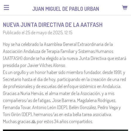
Ir
JUAN MIGUEL DE PABLO URBAN
al
contenido
NUEVA JUNTA DIRECTIVA DE LA AATFASH
principal
Publicado el 25 de mayo de 2025, 12:15
Hoy se ha celebrado la Asamblea General Extraordinaria de la
Asociación Andaluza de Terapia Familiar y Sistemas Humanos
(AATFASH) donde se ha elegido a la nueva Junta Directiva que estará
presidida por Javier Vilches Alonso.
Es un orgullo y un honor haber sido miembro fundador, desde 1991, y
Secretario hasta el día de hoy, participando en la creación de una red
de profesionales y de escuelas del enfoque sistémico en Andalucía.
Gracias a Nuria Hervás, el alma mater de la Asociación, y a mis
compañeros/as de fatigas, Jose Barrera, Magdalena Rodríguez,
Fernanda Tovar, Antonio León (DEP), Belén González, Pedro Vega y
Toni Girón (DEP), hermanos/as en esta bella tarea asociativa.
Muchas gracias 🙏 por estos 34 años compartidos.