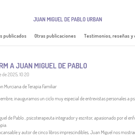
JUAN MIGUEL DE PABLO URBAN
os publicados
Otras publicaciones
Testimonios, reseñas y c
RM A JUAN MIGUEL DE PABLO
e de 2025, 10:20
n Murciana de Terapia Familiar
tiembre, inauguramos un ciclo muy especial de entrevistas personales a psi
l de Pablo , psicoterapeuta integrador y escritor, apasionado por el enf
apia.
incansable y autor de cinco libros imprescindibles, Juan Miguel nos mos