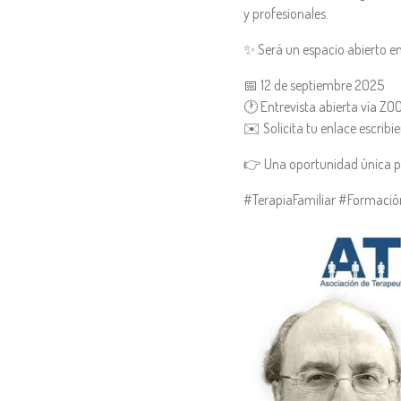
y profesionales.
✨ Será un espacio abierto 
📅 12 de septiembre 2025
🕐 Entrevista abierta vía ZO
✉️ Solicita tu enlace escri
👉 Una oportunidad única par
#TerapiaFamiliar #Formació