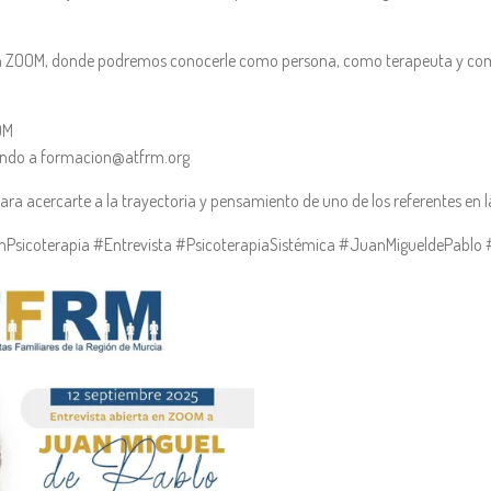
en ZOOM, donde podremos conocerle como persona, como terapeuta y como
OM
biendo a formacion@atfrm.org
a acercarte a la trayectoria y pensamiento de uno de los referentes en la
nPsicoterapia #Entrevista #PsicoterapiaSistémica #JuanMigueldePablo