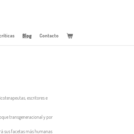
ríticas
Blog
Contacto
coterapeutas, escritores e
oque transgeneracional y por
trará sus facetas más humanas