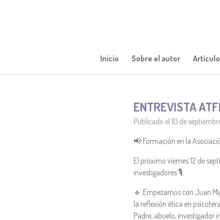
Ir
al
contenido
principal
Inicio
Sobre el autor
Artícul
ENTREVISTA ATF
Publicado el 10 de septiembr
📢 Formación en la Asociació
El próximo viernes 12 de sep
investigadores 🎙️.
🔹 Empezamos con Juan Migue
la reflexión ética en psicoter
Padre, abuelo, investigador 