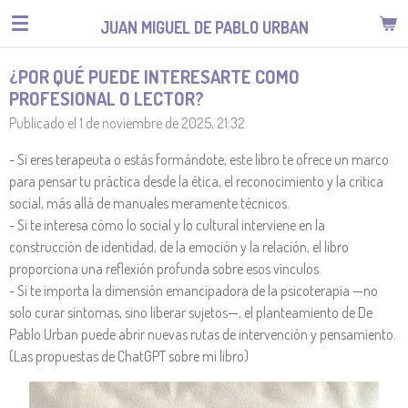
Ir
JUAN MIGUEL DE PABLO URBAN
al
contenido
¿POR QUÉ PUEDE INTERESARTE COMO
principal
PROFESIONAL O LECTOR?
Publicado el 1 de noviembre de 2025, 21:32
- Si eres terapeuta o estás formándote, este libro te ofrece un marco
para pensar tu práctica desde la ética, el reconocimiento y la crítica
social, más allá de manuales meramente técnicos.
- Si te interesa cómo lo social y lo cultural interviene en la
construcción de identidad, de la emoción y la relación, el libro
proporciona una reflexión profunda sobre esos vínculos.
- Si te importa la dimensión emancipadora de la psicoterapia —no
solo curar síntomas, sino liberar sujetos—, el planteamiento de De
Pablo Urban puede abrir nuevas rutas de intervención y pensamiento.
(Las propuestas de ChatGPT sobre mi libro)