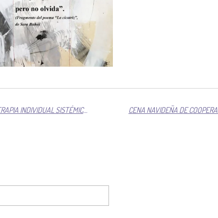
SEMINARIO SOBRE PSICOTERAPIA INDIVIDUAL SISTÉMICA EN PSYFOS (SEVILLA)