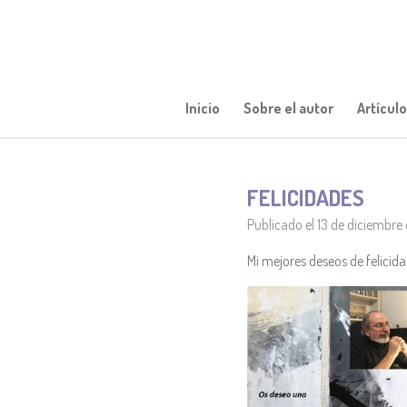
Ir
al
contenido
principal
Inicio
Sobre el autor
Artícul
FELICIDADES
Publicado el 13 de diciembre 
Mi mejores deseos de felicid