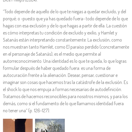
“Todo depende de aquello de lo que te niegas a quedar excluido, y del
porqué; o -puesto que ya has quedado fuera- todo depende de lo que
hagas con esa exclusión y de lo que hagas a partir de ella. La cuestión
es cómo interpretas tu condición de excluido y exilio, y Hamlet y
Satanás están interpretando constantemente. La exclusión, como
nos muestran tanto
Hamlet
, como
El paraíso perdido
(concretamente
en el personaje de Satanás), es el medio que permite al
autorreconocimiento. Una identidad es lo que te queda, lo que logras
formular después de haber quedado fuera: es una forma de
autocuración frente a la alienación. Desear, pensar, cuestionar e
imaginar son cosas que hacemos tras la catástrofe de la exclusión. Es
el shock lo que nos empuja a formas necesarias de autodefinición.
Tratamos de hacernos reconocibles para nosotros mismos, y para los
demás, como si el fundamento de lo que llamamos identidad fuera
no tener una“ (p. 126-127).