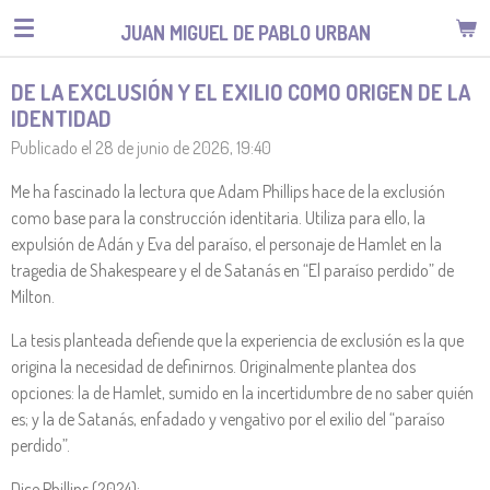
Ir
JUAN MIGUEL DE PABLO URBAN
al
contenido
DE LA EXCLUSIÓN Y EL EXILIO COMO ORIGEN DE LA
principal
IDENTIDAD
Publicado el 28 de junio de 2026, 19:40
Me ha fascinado la lectura que Adam Phillips hace de la exclusión
como base para la construcción identitaria. Utiliza para ello, la
expulsión de Adán y Eva del paraíso, el personaje de Hamlet en la
tragedia de Shakespeare y el de Satanás en “El paraíso perdido” de
Milton.
La tesis planteada defiende que la experiencia de exclusión es la que
origina la necesidad de definirnos. Originalmente plantea dos
opciones: la de Hamlet, sumido en la incertidumbre de no saber quién
es; y la de Satanás, enfadado y vengativo por el exilio del “paraíso
perdido”.
Dice Phillips (2024):