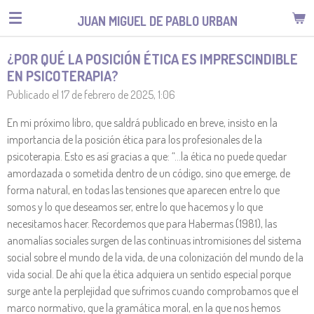
Ir
JUAN MIGUEL DE PABLO URBAN
al
contenido
¿POR QUÉ LA POSICIÓN ÉTICA ES IMPRESCINDIBLE
principal
EN PSICOTERAPIA?
Publicado el 17 de febrero de 2025, 1:06
En mi próximo libro, que saldrá publicado en breve, insisto en la
importancia de la posición ética para los profesionales de la
psicoterapia. Esto es así gracias a que: “…la ética no puede quedar
amordazada o sometida dentro de un código, sino que emerge, de
forma natural, en todas las tensiones que aparecen entre lo que
somos y lo que deseamos ser, entre lo que hacemos y lo que
necesitamos hacer. Recordemos que para Habermas (1981), las
anomalías sociales surgen de las continuas intromisiones del sistema
social sobre el mundo de la vida, de una colonización del mundo de la
vida social. De ahí que la ética adquiera un sentido especial porque
surge ante la perplejidad que sufrimos cuando comprobamos que el
marco normativo, que la gramática moral, en la que nos hemos