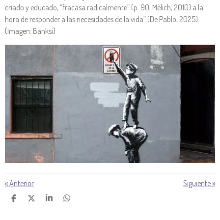
criado y educado, “fracasa radicalmente” (p. 90, Mèlich, 2010) a la
hora de responder a las necesidades de la vida” (De Pablo, 2025).
(Imagen: Banksi)
«
Anterior
Siguiente
»
C
C
C
C
O
O
O
O
M
M
M
M