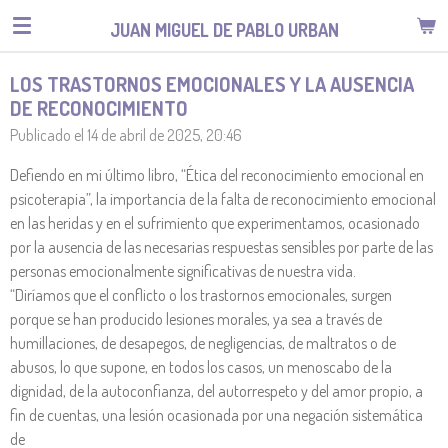
Ir
JUAN MIGUEL DE PABLO URBAN
al
contenido
LOS TRASTORNOS EMOCIONALES Y LA AUSENCIA
principal
DE RECONOCIMIENTO
Publicado el 14 de abril de 2025, 20:46
Defiendo en mi último libro, “Ética del reconocimiento emocional en
psicoterapia”, la importancia de la falta de reconocimiento emocional
en las heridas y en el sufrimiento que experimentamos, ocasionado
por la ausencia de las necesarias respuestas sensibles por parte de las
personas emocionalmente significativas de nuestra vida.
“Diríamos que el conflicto o los trastornos emocionales, surgen
porque se han producido lesiones morales, ya sea a través de
humillaciones, de desapegos, de negligencias, de maltratos o de
abusos, lo que supone, en todos los casos, un menoscabo de la
dignidad, de la autoconfianza, del autorrespeto y del amor propio, a
fin de cuentas, una lesión ocasionada por una negación sistemática
de