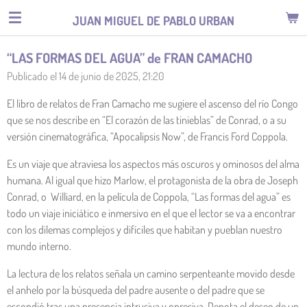
Ir
JUAN MIGUEL DE PABLO URBAN
al
contenido
“LAS FORMAS DEL AGUA” de FRAN CAMACHO
principal
Publicado el 14 de junio de 2025, 21:20
El libro de relatos de Fran Camacho me sugiere el ascenso del río Congo
que se nos describe en “El corazón de las tinieblas” de Conrad, o a su
versión cinematográfica, “Apocalipsis Now”, de Francis Ford Coppola.
Es un viaje que atraviesa los aspectos más oscuros y ominosos del alma
humana. Al igual que hizo Marlow, el protagonista de la obra de Joseph
Conrad, o Williard, en la película de Coppola, “Las formas del agua” es
todo un viaje iniciático e inmersivo en el que el lector se va a encontrar
con los dilemas complejos y difíciles que habitan y pueblan nuestro
mundo interno.
La lectura de los relatos señala un camino serpenteante movido desde
el anhelo por la búsqueda del padre ausente o del padre que se
escondió tras una presencia intrusiva y opresiva. Denota el deseo de un