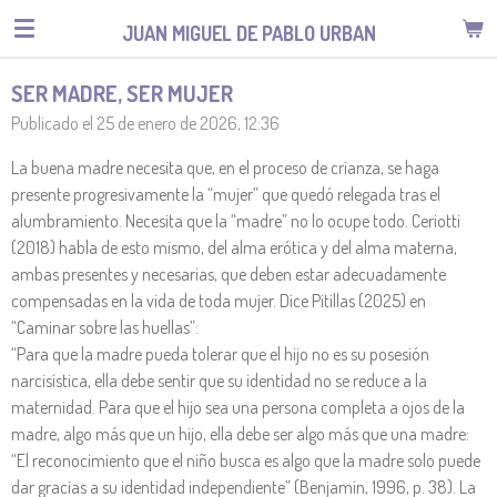
Ir
JUAN MIGUEL DE PABLO URBAN
al
contenido
SER MADRE, SER MUJER
principal
Publicado el 25 de enero de 2026, 12:36
La buena madre necesita que, en el proceso de crianza, se haga
presente progresivamente la “mujer” que quedó relegada tras el
alumbramiento. Necesita que la “madre” no lo ocupe todo. Ceriotti
(2018) habla de esto mismo, del alma erótica y del alma materna,
ambas presentes y necesarias, que deben estar adecuadamente
compensadas en la vida de toda mujer. Dice Pitillas (2025) en
“Caminar sobre las huellas”:
“Para que la madre pueda tolerar que el hijo no es su posesión
narcisística, ella debe sentir que su identidad no se reduce a la
maternidad. Para que el hijo sea una persona completa a ojos de la
madre, algo más que un hijo, ella debe ser algo más que una madre:
“El reconocimiento que el niño busca es algo que la madre solo puede
dar gracias a su identidad independiente” (Benjamín, 1996, p. 38). La