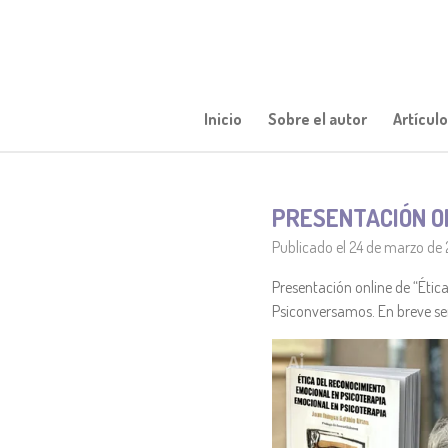
Ir
al
contenido
principal
Inicio
Sobre el autor
Artícul
PRESENTACIÓN O
Publicado el 24 de marzo de 
Presentación online de “Étic
Psiconversamos. En breve señ