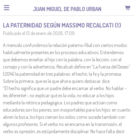
Ir
JUAN MIGUEL DE PABLO URBAN
al
contenido
LA PATERNIDAD SEGÚN MASSIMO RECALCATI (1)
principal
Publicado el 13 de enero de 2026, 17:09
A menudo confundimos la relación paterno-filial con ciertos modos
habitualmente presentes en los procesos educativos. Entendemos
que debemos enseñar al hijo con la palabra, con la lección, con el
consejo y con la advertencia. Recalcati define en “La fuerza del Deseo”
(2014) la paternidad en tres palabras: el hecho, la fe y la promesa.
Sobre la primera, que es la que ahora quiero destacar, dice:
“El hecho significa que un padre debe encarnar al verbo. No hablar -
¡es diferente!-, no explicar qué es la vida, no educar a los hijos
mediante la retórica pedagógica. Los padres que actúan como
educadores son los peores, son insoportables para los hijos: en cuanto
abren la boca, los hijos cierran los oídos; como sucede también con
algunos profesores. Si el verbo no se encarna en la transmisión, el
verbo es opresión, es estúpidamente disciplinar. No hace falta decir