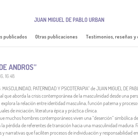
JUAN MIGUEL DE PABLO URBAN
os publicados
Otras publicaciones
Testimonios, reseñas y c
 DE ANDROS”
26, 16:48
S: MASCULINIDAD, PATERNIDAD Y PSICOTERAPIA” de JUAN MIGUEL DE PA
ural que aborda la crisis contemporánea de la masculinidad desde una pers
ro explora la relación entre identidad masculina, función paterna y proces
les de iniciación, literatura épica y práctica clínica.
s que muchos hombres contemporáneos viven una “deserción” simbólica de 
a pérdida de referentes de transición hacia una masculinidad madura. Fr
s y narrativas que faciliten procesos de individuación y responsabilidad e