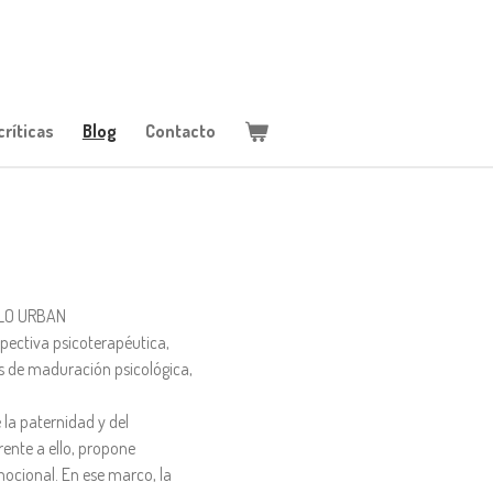
ríticas
Blog
Contacto
BLO URBAN
pectiva psicoterapéutica,
os de maduración psicológica,
la paternidad y del
ente a ello, propone
mocional. En ese marco, la