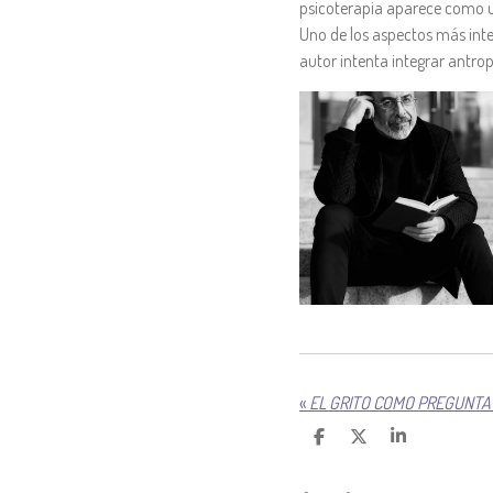
psicoterapia aparece como un
Uno de los aspectos más inter
autor intenta integrar antrop
«
EL GRITO COMO PREGUNTA 
C
C
C
O
O
O
M
M
M