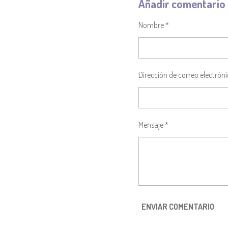
Añadir comentario
P
P
P
A
A
A
R
R
R
Nombre *
T
T
T
I
I
I
R
R
R
Dirección de correo electróni
Mensaje *
ENVIAR COMENTARIO