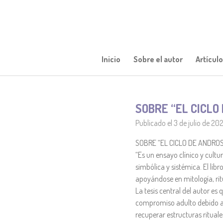
Ir
al
contenido
principal
Inicio
Sobre el autor
Artícul
SOBRE “EL CICLO
Publicado el 3 de julio de 20
SOBRE “EL CICLO DE ANDRO
“Es un ensayo clínico y cult
simbólica y sistémica. El lib
apoyándose en mitología, ritua
La tesis central del autor e
compromiso adulto debido a l
recuperar estructuras rituale