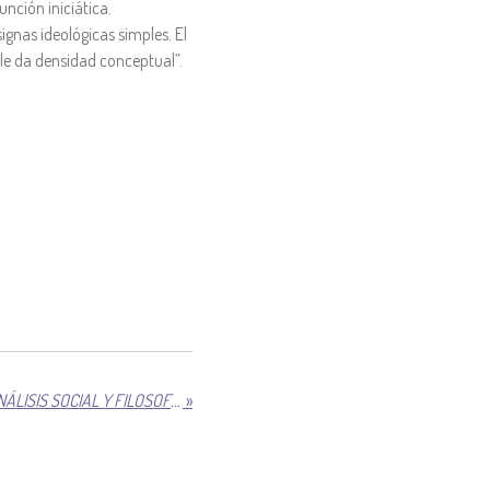
nción iniciática.
ignas ideológicas simples. El
e le da densidad conceptual”.
ENFOQUE SISTÉMICO, PSICOANÁLISIS SOCIAL Y FILOSOFÍA
»